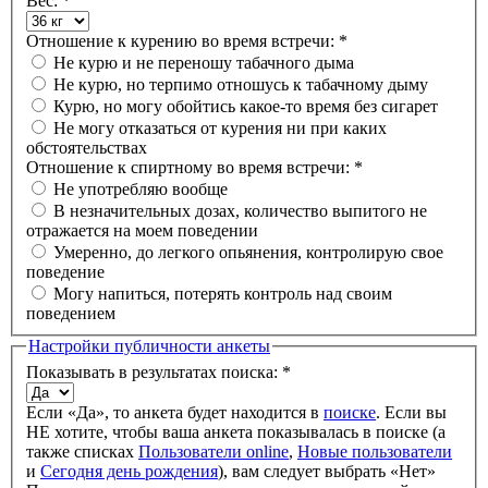
Вес:
*
Отношение к курению во время встречи:
*
Не курю и не переношу табачного дыма
Не курю, но терпимо отношусь к табачному дыму
Курю, но могу обойтись какое-то время без сигарет
Не могу отказаться от курения ни при каких
обстоятельствах
Отношение к спиртному во время встречи:
*
Не употребляю вообще
В незначительных дозах, количество выпитого не
отражается на моем поведении
Умеренно, до легкого опьянения, контролирую свое
поведение
Могу напиться, потерять контроль над своим
поведением
Настройки публичности анкеты
Показывать в результатах поиска:
*
Если «Да», то анкета будет находится в
поиске
. Если вы
НЕ хотите, чтобы ваша анкета показывалась в поиске (а
также списках
Пользователи online
,
Новые пользователи
и
Сегодня день рождения
), вам следует выбрать «Нет»